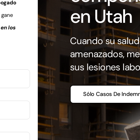
bogado
en Utah
 gane
en los
Cuando su salud 
amenazados, mer
sus lesiones lab
Sólo Casos De Indemn