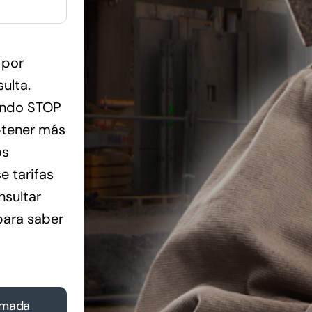
 por
ulta.
endo STOP
btener más
os
e tarifas
nsultar
para saber
amada